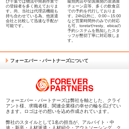
び千葉では物流や簡易作業で
級焼肉店や全国展開の居酒屋
の登録者を多く抱えておりま
チェーン店等、多くの飲食店
す。尚、当社は代理店機能も
での予約を代行しておりま
持ち合わせている為、他派遣
す。24h以外に、0:00～15:00
会社と比較して迅速な手配が
など営業時間外のみでの対応
可能です。
も可、toretaやresty、ebicaの
予約システムを熟知したスタ
ッフが懇切丁寧に対応致しま
す。
フォーエバー・パートナーズについて
フォーエバー・パートナーズは弊社を軸とした、クライ
アント様、求職者様、関連企業様の幸せの輪を広げてい
きます。ロゴはその想いを込め作成されています。
弊社のスタイルとして1名の担当が、アルバイト・中
途・新卒・人材派遣・人材紹介・アウトソーシング、ク