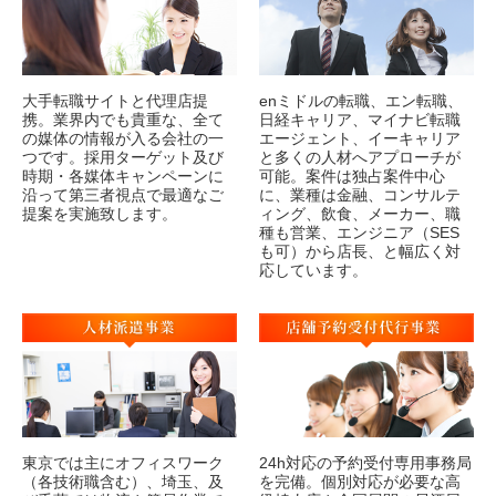
大手転職サイトと代理店提
enミドルの転職、エン転職、
携。業界内でも貴重な、全て
日経キャリア、マイナビ転職
の媒体の情報が入る会社の一
エージェント、イーキャリア
つです。採用ターゲット及び
と多くの人材へアプローチが
時期・各媒体キャンペーンに
可能。案件は独占案件中心
沿って第三者視点で最適なご
に、業種は金融、コンサルテ
提案を実施致します。
ィング、飲食、メーカー、職
種も営業、エンジニア（SES
も可）から店長、と幅広く対
応しています。
東京では主にオフィスワーク
24h対応の予約受付専用事務局
（各技術職含む）、埼玉、及
を完備。個別対応が必要な高